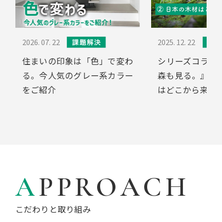
2025. 12. 22
2025. 05. 07
わ
シリーズコラム『木を見て。
兼松由奈選手
ー
森も見る。』 ②日本の木材
ト【ツール・ド
はどこから来ているの？
2025】
APPROACH
こだわりと取り組み