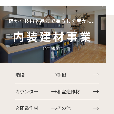
確かな技術と品質で
暮らしを豊かに。
内装建材事業
INTERIOR
階段
手摺
カウンター
和室造作材
玄関造作材
その他