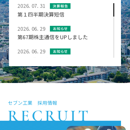
2026. 07. 31
第１四半期決算短信
2026. 06. 29
第67期株主通信をUPしました
2026. 06. 29
第６７期定時株主総会開催のご報告
2026. 06. 26
臨時報告書（2026年6月26日提出）
2026. 06. 26
セブン工業 採用情報
支配株主等に関する事項について
RECRUIT
2026. 06. 19
有価証券報告書