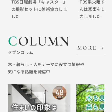
TBS系火曜ドラマ「西園寺さ
日テレ系水曜ド
んは家事をしない」へ美術協
てパクリじゃな
力しました
へ美術協力
COLUMN
MORE
セブンコラム
木・暮らし・人を
テーマに役立つ情報や
気になる話題を発信中