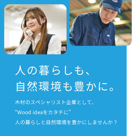
2026. 06. 03
第６７期定時株主総会開催のご案内
2026. 05. 22
剰余金の配当に関するお知らせ
2026. 04. 30
人の暮らしも、
決算短信 参考資料
自然環境も豊かに。
2026. 04. 30
決算短信
木材のスペシャリスト企業として、
“Wood ideaをカタチに”
人の暮らしと自然環境を豊かにしませんか？